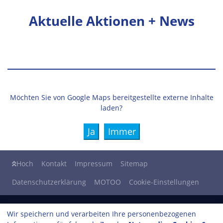
Aktuelle Aktionen + News
Möchten Sie von
Google Maps
bereitgestellte externe Inhalte
laden?
Ja
Immer
Hoch
Kontakt
Impressum
Sitemap
Datenschutzerklärung
MOTOO
Cookie-Einstellungen
Fahrzeugtechnik Kleinedöpke GmbH
Wir speichern und verarbeiten Ihre personenbezogenen
Bünder Straße 119