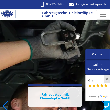
05732-82488
info​@kleinedoepke.de
Fahrzeugtechnik Kleinedöpke
GmbH
Kontakt
Online-
Serviceanfrage
×
4.8
Fahrzeugtechnik
Kleinedöpke GmbH